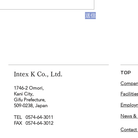
送信
TOP
Intex K Co., Ltd.
Company
1746-2 Omori,
Kani City,
Facilitie
Gifu Prefecture,
Employ
509-0238, Japan
News & 
TEL 0574-64-3011
FAX
0574-64-3012
Contact